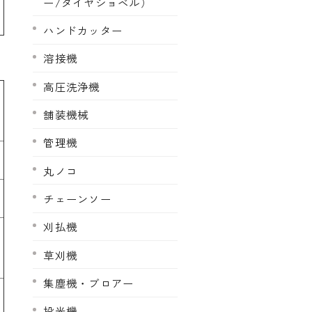
ー/タイヤショベル）
ハンドカッター
溶接機
高圧洗浄機
舗装機械
管理機
丸ノコ
チェーンソー
刈払機
草刈機
集塵機・ブロアー
投光機