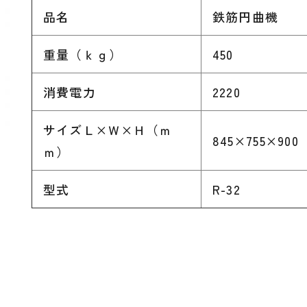
品名
鉄筋円曲機
重量（ｋｇ）
450
消費電力
2220
サイズＬ×Ｗ×Ｈ（ｍ
845×755×900
ｍ）
型式
R-32