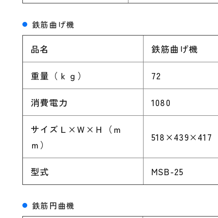
鉄筋曲げ機
品名
鉄筋曲げ機
重量（ｋｇ）
72
消費電力
1080
サイズＬ×Ｗ×Ｈ（ｍ
518×439×417
ｍ）
型式
MSB-25
鉄筋円曲機