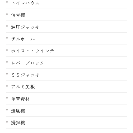
トイレハウス
信号機
油圧ジャッキ
チルホール
ホイスト・ウインチ
レバーブロック
ＳＳジャッキ
アルミ矢板
単管資材
送風機
攪拌機