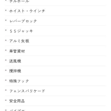
チルホール
ホイスト・ウインチ
レバーブロック
ＳＳジャッキ
アルミ矢板
単管資材
送風機
攪拌機
特殊フック
フェンスバリケード
安全用品
バイブロ